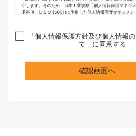
守します。そのため、日本工業規格「個人情報保護マネジメン
求事項」(JIS Q 15001)に準拠した個人情報保護マネジメ
し、適切に運用いたします。
2.当社は、事業の内容及び規模を考慮した適切な個人情報
供を行います。それには特定された利用目的の達成に必要
「個人情報保護方針及び個人情報
情報の取扱いを行わないこと及びそのための措置を講じる
て」に同意する
3.当社は、個人情報の取扱いの全部又は一部を委託する場
委託された個人情報の安全管理が図られるよう、委託を受
かつ適切な監督を行います。
4.当社は、本人の同意がある場合又は法令に基づく場合を
確認画面へ
三者に提供することはありません。
5.当社は、個人情報の漏えい、滅失又はき損の防止及び是
じます。
6.当社は、個人情報の取扱いに関する苦情及び相談への適
努めます。また、当社が保有する開示対象個人情報の開示等
通知、開示、訂正・追加又は削除、利用又は提供の停止）
示等の求めの手続きにつきましては、以下の「個人情報苦
でご連絡下さい。
7.当社は、個人情報保護マネジメントシステムの継続的改