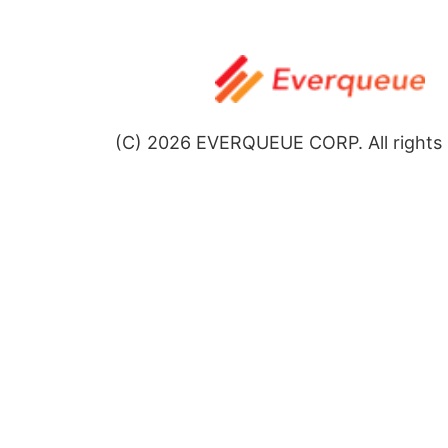
個人情報の取扱いについて
(個人情報保護法及びJISに基づく公表事項及び本人が容易
く事項)
個人情報の利用目的(間接的に取得するもの、又は書面以外
いて)
(1) お取引先様から委託を受ける業務において取り扱う個人
・クライアント企業様からの委託を受けたLiNQAR事業、
(C)
2026
EVERQUEUE CORP. All rights 
内容に従って適切に遂行するため
(2) 電話でお問合せいただいた方の個人情報
・お問合せに対して適切に対応し管理するため
(3) お問い合わせ/採用応募等の当社ホームページ上でご提
・頂いたお問い合わせ/採用応募に適切に対応し管理するた
(4) 外部から提供を受けた個人情報(リクルートサイト運営者
・提供者も認識している、あらかじめ定められた目的のた
※なお、個別に利用目的を明示又は通知する場合には、その
のとします。
※すべての「開示対象個人情報」の利用目的や「開示等の求
「開示対象個人情報に関する事項の周知」事項につきまし
情報苦情及び相談窓口」までご連絡ください。遅滞なく回
個人情報苦情及び相談窓口